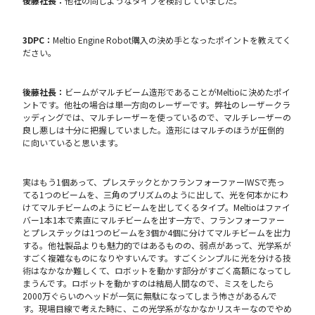
後藤社長：
他社の同じようなタイプを検討していました。
3DPC：
Meltio Engine Robot購入の決め手となったポイントを教えてく
ださい。
後藤社長：
ビームがマルチビーム造形であることがMeltioに決めたポイ
ントです。他社の場合は単一方向のレーザーです。弊社のレーザークラ
ッディングでは、マルチレーザーを使っているので、マルチレーザーの
良し悪しは十分に把握していました。造形にはマルチのほうが圧倒的
に向いていると思います。
実はもう1個あって、プレステックとかフランフォーファーIWSで売っ
てる1つのビームを、三角のプリズムのように出して、光を何本かにわ
けてマルチビームのようにビームを出してくるタイプ。Meltioはファイ
バー1本1本で素直にマルチビームを出す一方で、フランフォーファー
とプレステックは1つのビームを3個か4個に分けてマルチビームを出力
する。他社製品よりも魅力的ではあるものの、弱点があって、光学系が
すごく複雑なものになりやすいんです。すごくシンプルに光を分ける技
術はなかなか難しくて、ロボットを動かす部分がすごく高額になってし
まうんです。ロボットを動かすのは結局人間なので、ミスをしたら
2000万ぐらいのヘッドが一気に無駄になってしまう怖さがあるんで
す。現場目線で考えた時に、この光学系がなかなかリスキーなのでやめ