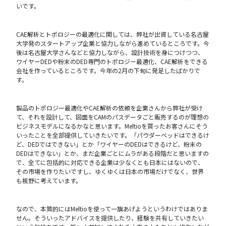
いです。
CAE解析とトポロジーの最適化に関しては、弊社が出資している名古屋
大学発のスタートアップ企業と協力しながら進めているところです。今
後は名古屋大学さんなどと協力しながら、設計技術を身につけつつ、
ワイヤーDEDや粉末のDED専門のトポロジー最適化、CAE解析をできる
会社を作っているところです。今年の2月の下旬に発足したばかりで
す。
製品のトポロジー最適化やCAE解析の依頼を企業さんから弊社が受け
て、それを設計して、図面をCAMのパスデータごと販売するのが理想の
ビジネスモデルになるかなと思います。Meltioを買ったお客さんにそう
いったことを全部提供していきたいです。「パウダーベッドはできるけ
ど、DEDではできない」とか「ワイヤーのDEDはできるけど、粉末の
DEDはできない」とか、まだ企業ごとにムラがある段階だと思いますの
で、全てに包括的に対応できる企業は少なくとも日本にはないので、
その市場を作りたいですし、ゆくゆくは日本の市場だけでなく、世界
も視野に考えています。
なので、本質的にはMeltioを使って一旗あげようというわけではありま
せん。そういったアドバイスを提供したり、経験を共有していきたい