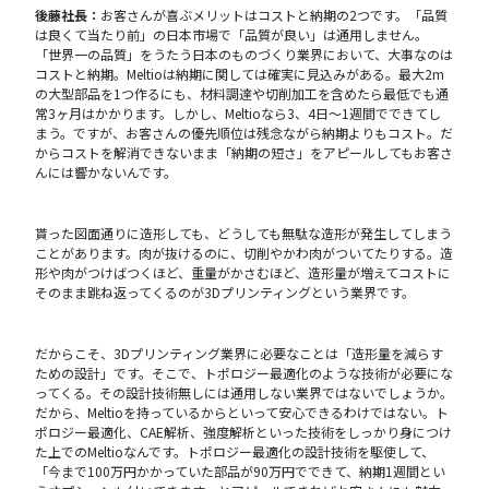
後藤社長：
お客さんが喜ぶメリットはコストと納期の2つです。「品質
は良くて当たり前」の日本市場で「品質が良い」は通用しません。
「世界一の品質」をうたう日本のものづくり業界において、大事なのは
コストと納期。Meltioは納期に関しては確実に見込みがある。最大2m
の大型部品を1つ作るにも、材料調達や切削加工を含めたら最低でも通
常3ヶ月はかかります。しかし、Meltioなら3、4日〜1週間でできてし
まう。ですが、お客さんの優先順位は残念ながら納期よりもコスト。だ
からコストを解消できないまま「納期の短さ」をアピールしてもお客さ
んには響かないんです。
貰った図面通りに造形しても、どうしても無駄な造形が発生してしまう
ことがあります。肉が抜けるのに、切削やかわ肉がついてたりする。造
形や肉がつけばつくほど、重量がかさむほど、造形量が増えてコストに
そのまま跳ね返ってくるのが3Dプリンティングという業界です。
だからこそ、3Dプリンティング業界に必要なことは「造形量を減らす
ための設計」です。そこで、トポロジー最適化のような技術が必要にな
ってくる。その設計技術無しには通用しない業界ではないでしょうか。
だから、Meltioを持っているからといって安心できるわけではない。ト
ポロジー最適化、CAE解析、強度解析といった技術をしっかり身につけ
た上でのMeltioなんです。トポロジー最適化の設計技術を駆使して、
「今まで100万円かかっていた部品が90万円でできて、納期1週間とい