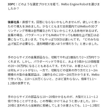
3DPC：
どのような選定プロセスを経て、Meltio Engine Robotを選びま
したか？
後藤社長：
直感です。回答にならないかもしれませんが。欲しいと思っ
たので導入を決めました。少なくともまだ日本国内ではMeltioの3Dプ
リンティング市場は全然確立されてないからこそ入る余地があるはず。
金属の場合、パウダーベッドでもMeltioでやっても結局仕上げ加工は必
要になってしまいます。でもやっぱりDEDは速いんです。「どのみち仕
上げ加工が必要なら、造形時間が速いほうが得だろう」と思いました。
手のひらサイズの金属部品なら、切削でやれば1個当たり2〜3万円でつ
くれます。しかし、パウダーベッドで作ると、およそ5倍から10倍程度
の20〜30万円になることもあるんです。それでは、お客さんにとって
は何もメリットがない。一方で、切削などの従来の作り方だと1〜2m
規模の大型の金属部品は、1個作るのに100〜200万かかります。Meltio
で作っても、110〜120万くらいと、さほど変わらない。倍率で1.1〜
1.2倍の世界です。
手のひらサイズの部品なら10〜20倍かかるものが、大型だと1.1〜1.2
倍で作ることができる。この市場にかけてみようと思いました。10〜
20倍と言われたら反射的に拒絶してしまうお客さんでも、1.1〜1.2倍だ