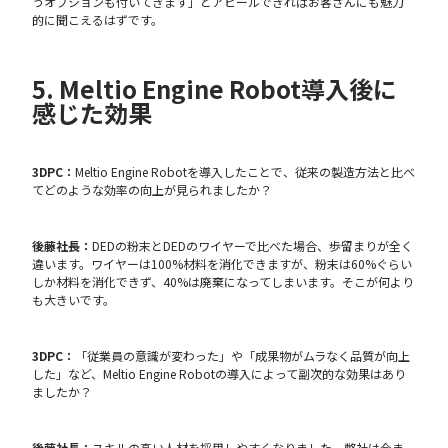
うオプションも付いてきます」とアピールできればお客さんにも魅力
的に聞こえるはずです。
5. Meltio Engine Robot導入後に
感じた効果
3DPC：
Meltio Engine Robotを導入したことで、従来の製造方法と比べ
てどのような効率の向上が見られましたか？
後藤社長：
DEDの粉末とDEDのワイヤーで比べた場合、歩留まりが全く
違います。ワイヤーは100%材料を消化できますが、粉末は60%ぐらい
しか材料を消化できず、40%は廃棄になってしまいます。そこが何より
も大きいです。
3DPC：
「従業員の意識が変わった」や「成果物がムラなく品質が向上
した」など、Meltio Engine Robotの導入によって副次的な効果はあり
ましたか？
後藤社長：
スキルの高い人材を採用しやすくなりました。弊社は今ま