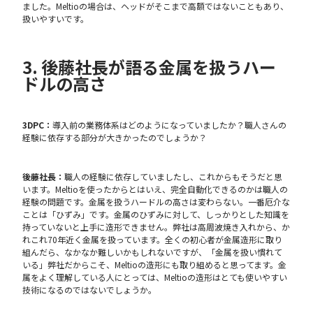
ました。Meltioの場合は、ヘッドがそこまで高額ではないこともあり、
扱いやすいです。
3. 後藤社長が語る金属を扱うハー
ドルの高さ
3DPC：
導入前の業務体系はどのようになっていましたか？職人さんの
経験に依存する部分が大きかったのでしょうか？
後藤社長：
職人の経験に依存していましたし、これからもそうだと思
います。Meltioを使ったからとはいえ、完全自動化できるのかは職人の
経験の問題です。金属を扱うハードルの高さは変わらない。一番厄介な
ことは「ひずみ」です。金属のひずみに対して、しっかりとした知識を
持っていないと上手に造形できません。弊社は高周波焼き入れから、か
れこれ70年近く金属を扱っています。全くの初心者が金属造形に取り
組んだら、なかなか難しいかもしれないですが、「金属を扱い慣れて
いる」弊社だからこそ、Meltioの造形にも取り組めると思ってます。金
属をよく理解している人にとっては、Meltioの造形はとても使いやすい
技術になるのではないでしょうか。