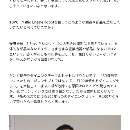
という気持ちです。新しく参加してくれる大卒の人たちとも協力しなが
らやっていきたいなと思います。
3DPC：
Meltio Engine Robotを使ってどのような製品や部品を造形して
いきたいと考えていますか？
後藤社長：
1.5mくらいのサイズの大型金属造形品を考えています。具
体的な部品はないですが、さまざまな産業機器や部品になるのではと
思います。答えがあるものに手を出しても、面白くないじゃないです
か。答えがないから面白いわけで。
だけど椅子やダイニングテーブルセットは作りたいです。「3D造形で
つくったもの」がコンセプトではなくて、「100年使えるダイニングセ
ット」を目指しています。机が故障する原因はほとんどが繋ぎ目です
が、3Dプリンティングには繋ぎ目がない。だから故障しにくいんで
す。「孫の代まで使える100年もののダイニングセット」を100万ぐら
いで売れたら一番幸せだなと思います。