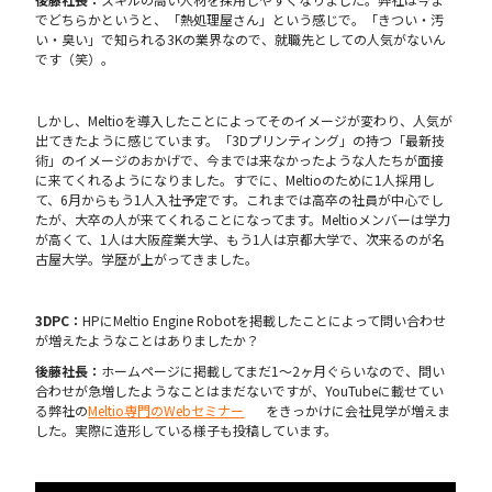
でどちらかというと、「熱処理屋さん」という感じで。「きつい・汚
い・臭い」で知られる3Kの業界なので、就職先としての人気がないん
です（笑）。
しかし、Meltioを導入したことによってそのイメージが変わり、人気が
出てきたように感じています。「3Dプリンティング」の持つ「最新技
術」のイメージのおかげで、今までは来なかったような人たちが面接
に来てくれるようになりました。すでに、Meltioのために1人採用し
て、6月からもう1人入社予定です。これまでは高卒の社員が中心でし
たが、大卒の人が来てくれることになってます。Meltioメンバーは学力
が高くて、1人は大阪産業大学、もう1人は京都大学で、次来るのが名
古屋大学。学歴が上がってきました。
3DPC：
HPにMeltio Engine Robotを掲載したことによって問い合わせ
が増えたようなことはありましたか？
後藤社長：
ホームページに掲載してまだ1〜2ヶ月ぐらいなので、問い
合わせが急増したようなことはまだないですが、YouTubeに載せてい
る弊社の
Meltio専門のWebセミナー
をきっかけに会社見学が増えま
した。実際に造形している様子も投稿しています。