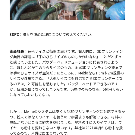
3DPC：
購入を決めた理由について教えてください。
後藤社長：
造形サイズと効率の良さです。個人的に、 3Dプリンティン
グ業界の課題は「手のひらサイズのものしか作れない」ことだとずっ
と感じていました。パウダーベッドフュージョンに代表されるよう
に、ほとんどが手のひらサイズのもの。金属3Dプリンティング業界で
は手のひらサイズが主流だったところに、Meltioなら1.5mや2m規模の
サイズが造形できる。「大型サイズにも対応できる3Dプリンターにな
るのでは」と可能性を感じました。パウダーベッドでできるのです
が、値段が倍になってしまうんです。億単位のものなら、5億円くらい
になってもおかしくない。
しかし、Meltioのシステムは安く大型3Dプリンティングに対応できるか
つ、粉末ではなくワイヤーを使うので歩留まりも解消できる。材料の
無駄がないところに魅力を感じました。材料の手に入りやすさは、ワ
イヤーも粉末も変わらないと思います。弊社は2021年頃から粉末を扱
ってるので、苦労はあまりないです。