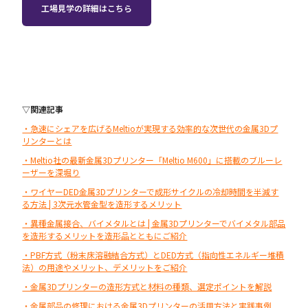
工場見学の詳細はこちら
▽関連記事
・急速にシェアを広げるMeltioが実現する効率的な次世代の金属3Dプ
リンターとは
・Meltio社の最新金属3Dプリンター「Meltio M600」に搭載のブルーレ
ーザーを深堀り
・ワイヤーDED金属3Dプリンターで成形サイクルの冷却時間を半減す
る方法 | 3次元水管金型を造形するメリット
・異種金属接合、バイメタルとは | 金属3Dプリンターでバイメタル部品
を造形するメリットを造形品とともにご紹介
・PBF方式（粉末床溶融結合方式）とDED方式（指向性エネルギー堆積
法）の用途やメリット、デメリットをご紹介
・金属3Dプリンターの造形方式と材料の種類、選定ポイントを解説
・金属部品の修理における金属3Dプリンターの活用方法と実践事例