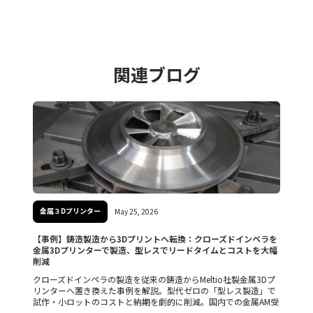
関連ブログ
金属３Dプリンター
May 25, 2026
【事例】鋳造製造から3Dプリントへ転換：クローズドインペラを
金属3Dプリンターで製造、型レスでリードタイムとコストを大幅
削減
クローズドインペラの製造を従来の鋳造からMeltio社製金属3Dプ
リンターへ置き換えた事例を解説。型代ゼロの「型レス製造」で
試作・小ロットのコストと納期を劇的に削減。国内での金属AM受
託やDfAM相談は横浜のMadeHereへ。