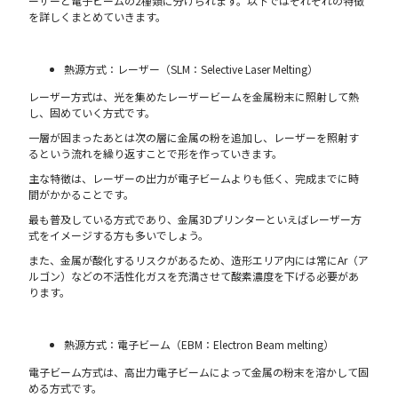
ーザーと電子ビームの2種類に分けられます。以下ではそれぞれの特徴
を詳しくまとめていきます。
熱源方式：レーザー（SLM：Selective Laser Melting）
レーザー方式は、光を集めたレーザービームを金属粉末に照射して熱
し、固めていく方式です。
一層が固まったあとは次の層に金属の粉を追加し、レーザーを照射す
るという流れを繰り返すことで形を作っていきます。
主な特徴は、レーザーの出力が電子ビームよりも低く、完成までに時
間がかかることです。
最も普及している方式であり、金属3Dプリンターといえばレーザー方
式をイメージする方も多いでしょう。
また、金属が酸化するリスクがあるため、造形エリア内には常にAr（ア
ルゴン）などの不活性化ガスを充満させて酸素濃度を下げる必要があ
ります。
熱源方式：電子ビーム（EBM：Electron Beam melting）
電子ビーム方式は、高出力電子ビームによって金属の粉末を溶かして固
める方式です。