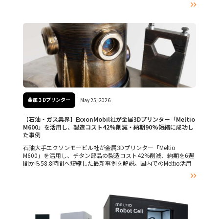

金属３Dプリンター
May 25, 2026
【石油・ガス業界】ExxonMobil社が金属3Dプリンター「Meltio
M600」を活用し、製造コスト42%削減・納期90%短縮に成功し
た事例
石油大手エクソンモービル社が金属3Dプリンター「Meltio
M600」を活用し、チタン部品の製造コスト42%削減、納期を6週
間から58.8時間へ短縮した最新事例を解説。国内でのMeltio活用
や受託製造、DfAMのご相談は横浜のMadeHereへ。
