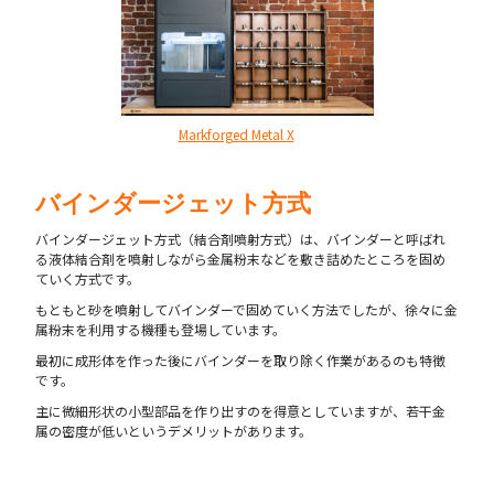
Markforged Metal X
バインダージェット方式
バインダージェット方式（結合剤噴射方式）は、バインダーと呼ばれ
る液体結合剤を噴射しながら金属粉末などを敷き詰めたところを固め
ていく方式です。
もともと砂を噴射してバインダーで固めていく方法でしたが、徐々に金
属粉末を利用する機種も登場しています。
最初に成形体を作った後にバインダーを取り除く作業があるのも特徴
です。
主に微細形状の小型部品を作り出すのを得意としていますが、若干金
属の密度が低いというデメリットがあります。