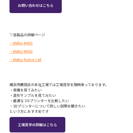
お問い合わせはこちら
▽各製品の詳細ページ
・Meltio M450
・Meltio M600
・Meltio Robot Cell
横浜市鶴見区の本社工場では工場見学を随時承っております。
・‍実機を見てみたい
・造形サンプルを見てみたい
・最適な３Dプリンターを比較したい
・3Dプリンターについて詳しい説明を聞きたい
という方におすすめです
工場見学の詳細はこちら