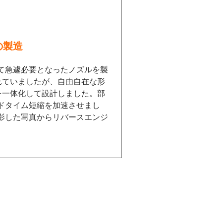
の製造
て急遽必要となったノズルを製
れていましたが、自由自在な形
海洋プラを
を一体化して設計しました。部
ドタイム短縮を加速させまし
PROTEGAT
影した写真からリバースエンジ
ックを配合した
える化を行い、