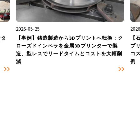
2026-05-25
2026
ンタ
【事例】鋳造製造から3Dプリントへ転換：ク
【石
ローズドインペラを金属3Dプリンターで製
プリ
造、型レスでリードタイムとコストを大幅削
コス
減
例


よくある質問