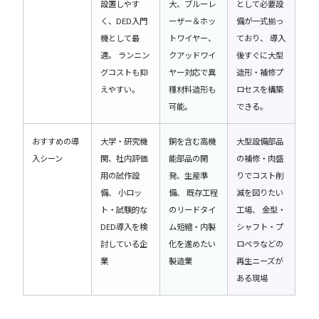
設置しやす
大、ブルーレ
として必要設
く、DED入門
ーザー＆ホッ
備が一式揃っ
機として最
トワイヤー、
ており、 導入
適。 ランニン
クアッドワイ
後すぐに大型
グコストも抑
ヤー対応で異
造形・補修プ
えやすい。
種材料造形も
ロセスを構築
可能。
できる。
おすすめの導
大学・研究機
銅を含む高機
大型設備部品
入シーン
関、社内評価
能部品の開
の補修・肉盛
用の試作設
発、生産準
りでコスト削
備、 小ロッ
備、 既存工程
減を図りたい
ト・試験的な
のリードタイ
工場、 金型・
DED導入を検
ム短縮・内製
シャフト・プ
討している企
化を進めたい
ロペラなどの
業
製造業
再生ニーズが
ある現場