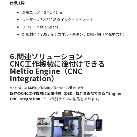
仕様抜粋
造形エリア：2×1×1 m
レーザー：6×200W ダイレクトダイオード
ソフト：Meltio Space
対応材料：SUS / インコネル / チタン / 軟鋼 / 銅（開発中含む）
6.関連ソリューション
CNC工作機械に後付けできる
Meltio Engine（CNC
Integration）
Meltioには M450／M600／Robot Cell のほか、
既存のCNC工作機械に金属積層（DED）機能を追加できる “Engine
CNC Integration”
という別ラインの製品もあります。