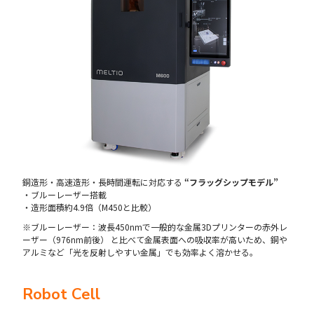
銅造形・高速造形・長時間運転に対応する
“フラッグシップモデル”
・ブルーレーザー搭載
・造形面積約4.9倍（M450と比較）
※ブルーレーザー：波長450nmで一般的な金属3Dプリンターの赤外レ
ーザー（976nm前後） と比べて金属表面への吸収率が高いため、銅や
アルミなど「光を反射しやすい金属」でも効率よく溶かせる。
Robot Cell