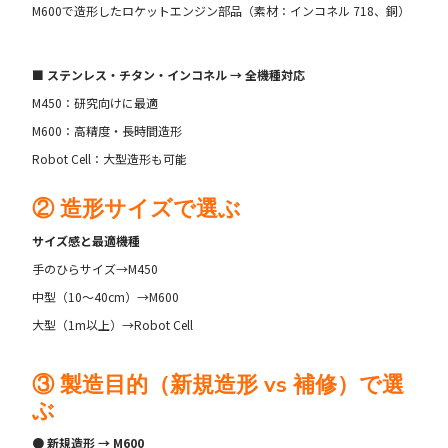
M600で造形したロケットエンジン部品（素材：インコネル 718、銅）
■ ステンレス・チタン・インコネル → 全機種対応
M450：研究向けに最適
M600：高精度・長時間造形
Robot Cell：大型造形も可能
② 造形サイズで選ぶ
サイズ感と最適機種
手のひらサイズ→M450
中型（10〜40cm）→M600
大型（1m以上）→Robot Cell
③ 製造目的（新規造形 vs 補修）で選
ぶ
● 新規造形 → M600