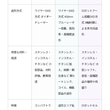
造形方式
ワイヤーDED
ワイヤーDED
ロボットアー
方式 ダイオー
方式 450nm
ム搭載DED方
ドレーザー
ブルーレーザ
式 8軸制御に
ー搭載、高効
よる多方向造
率・高精度造
形
形
得意な材料・
ステンレス・
ステンレス・
ステンレス・
用途
インコネル・
インコネル・
インコネル・
チタンなど 小
チタンに加
チタンなど 大
型部品、材料
え、純銅・銅
型シャフト、
評価、教育用
合金など 銅ヒ
金型・設備部
途
ートシンク、
品の補修や肉
コイル、機能
盛り
部品の造形
特徴
コンパクトで
造形エリア拡
ロボットセル