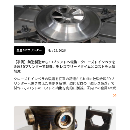
金属３Dプリンター
May 25, 2026
【事例】鋳造製造から3Dプリントへ転換：クローズドインペラを
金属3Dプリンターで製造、型レスでリードタイムとコストを大幅
削減
クローズドインペラの製造を従来の鋳造からMeltio社製金属3Dプ
リンターへ置き換えた事例を解説。型代ゼロの「型レス製造」で
試作・小ロットのコストと納期を劇的に削減。国内での金属AM受
託やDfAM相談は横浜のMadeHereへ。
