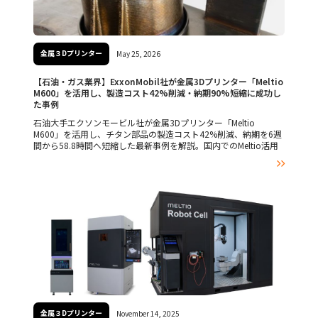
金属３Dプリンター
May 25, 2026
【石油・ガス業界】ExxonMobil社が金属3Dプリンター「Meltio
M600」を活用し、製造コスト42%削減・納期90%短縮に成功し
た事例
石油大手エクソンモービル社が金属3Dプリンター「Meltio
M600」を活用し、チタン部品の製造コスト42%削減、納期を6週
間から58.8時間へ短縮した最新事例を解説。国内でのMeltio活用
や受託製造、DfAMのご相談は横浜のMadeHereへ。

金属３Dプリンター
November 14, 2025