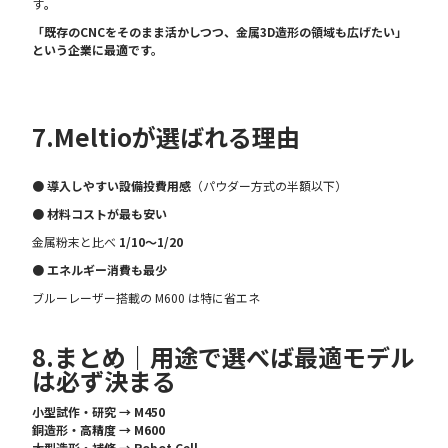
す
。
「既存のCNCをそのまま活かしつつ、金属3D造形の領域も広げたい」
という企業に最適です。
7.Meltioが選ばれる理由
● 導入しやすい設備投費用感
（パウダー方式の半額以下）
●
材料コストが最も安い
金属粉末と比べ
1/10〜1/20
● エネルギー消費も最少
ブルーレーザー搭載の M600 は特に省エネ
8.まとめ｜用途で選べば最適モデル
は必ず決まる
小型試作・研究 → M450
銅造形・高精度 → M600
大型造形・補修 → Robot Cell