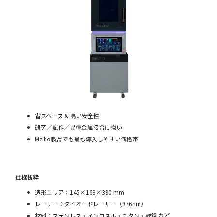
省スペース & 高い安全性
研究／試作／異種金属接合に強い
Meltio製品でも最も導入しやすい価格帯
仕様抜粋
造形エリア：145×168×390 mm
レーザー：ダイオードレーザー（976nm）
材料：ステンレス・インコネル・チタン・軟鋼 など