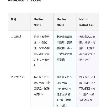
項目
Meltio
Meltio
Meltio
M450
M600
Robot Cell
主な用途
研究・教育用
新規金属部品
大型部品の造
途、小型試
の造形、高精
形、補修・肉
作、DEDの検
度試作、小〜
盛り、既存部
証に適したエ
中型部品の量
品へのクラッ
ントリーモデ
産準備
ディング
ル
造形サイズ
145 × 168 ×
300 × 400 ×
約 2 × 1 × 1
390 mm （小
600 mm
m （ロボット
型部品・試験
（M450比で
可動範囲内で
片向け）
造形面積 約
1m超の大型
4.9倍・体積
造形が可能）
約7.6倍）