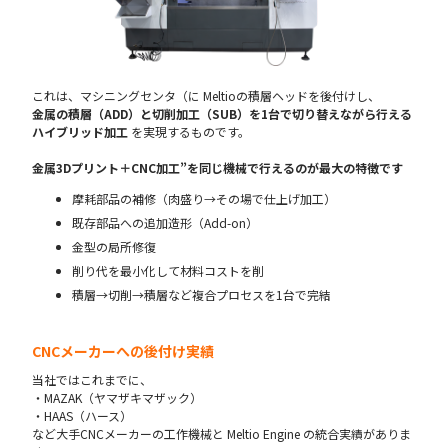
これは、マシニングセンタ（に Meltioの積層ヘッドを後付けし、
金属の積層（ADD）と切削加工（SUB）を1台で切り替えながら行える
ハイブリッド加工
を実現するものです。
金属3Dプリント＋CNC加工”を同じ機械で行えるのが最大の特徴です
摩耗部品の補修（肉盛り→その場で仕上げ加工）
既存部品への追加造形（Add-on）
金型の局所修復
削り代を最小化して材料コストを削
積層→切削→積層など複合プロセスを1台で完結
CNCメーカーへの後付け実績
当社ではこれまでに、
・MAZAK（ヤマザキマザック）
・HAAS（ハース）
など大手CNCメーカーの工作機械と Meltio Engine の統合実績がありま