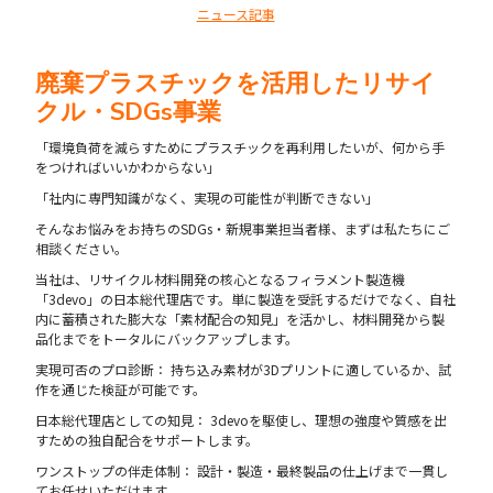
ニュース記事
廃棄プラスチックを活用したリサイ
クル・SDGs事業
「環境負荷を減らすためにプラスチックを再利用したいが、何から手
をつければいいかわからない」
「社内に専門知識がなく、実現の可能性が判断できない」
そんなお悩みをお持ちのSDGs・新規事業担当者様、まずは私たちにご
相談ください。
当社は、リサイクル材料開発の核心となるフィラメント製造機
「3devo」の日本総代理店です。単に製造を受託するだけでなく、自社
内に蓄積された膨大な「素材配合の知見」を活かし、材料開発から製
品化までをトータルにバックアップします。
実現可否のプロ診断： 持ち込み素材が3Dプリントに適しているか、試
作を通じた検証が可能です。
日本総代理店としての知見： 3devoを駆使し、理想の強度や質感を出
すための独自配合をサポートします。
ワンストップの伴走体制： 設計・製造・最終製品の仕上げまで一貫し
てお任せいただけます。