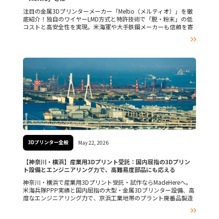
注目の金属3Dプリンターメーカー「Meltio（メルティオ）」を徹
底紹介！独自のワイヤーLMD方式と特許技術で「脱・粉末」の低
コストと高安全性を実現。米海軍や大手鉄鋼メーカーも信頼を寄
せる、スペイン発の世界的リーディングカンパニーの魅力に迫り

ます。
3Dプリンター全般
May 22, 2026
【神奈川・横浜】産業用3Dプリント受託：国内屈指の3Dプリン
ト設備とエンジニアリング力で、高難易度部品にも応える
神奈川・横浜で産業用3Dプリント受託・試作ならMadeHereへ。
米海兵隊PPP実績と国内屈指の大型・金属3Dプリンター設備、高
度なエンジニアリング力で、京浜工業地帯のプラント廃番品製造
や、鋳造・鍛造の廃業に伴う製造難の課題を近場でスピーディに

解決します。工場見学も受付中。